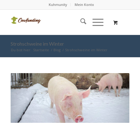
Kuhmunity
Mein Konto
Strohschweine im Winter
Du bist hier:
Startseite
/
Blog
/
Strohschweine im Winter