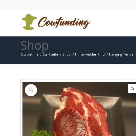
Shop
Du bist hier:
Startseite
/
Shop
/
Hinterwälder Rind
/
Hanging Tender 