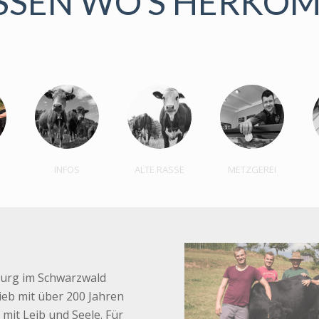
SSEN WO’S HERKO
INFOS
ALTE RASSE
METZGEREI
iburg im Schwarzwald
rieb mit über 200 Jahren
mit Leib und Seele. Für