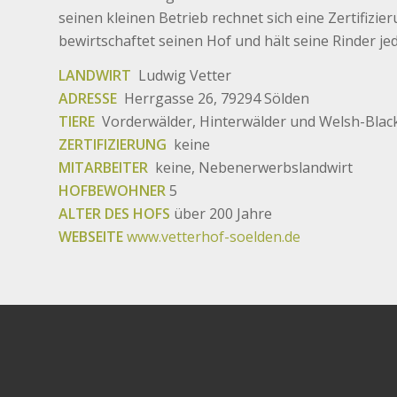
seinen kleinen Betrieb rechnet sich eine Zertifizier
bewirtschaftet seinen Hof und hält seine Rinder jed
LANDWIRT
Ludwig Vetter
ADRESSE
Herrgasse 26, 79294 Sölden
TIERE
Vorderwälder, Hinterwälder und Welsh-Blac
ZERTIFIZIERUNG
keine
MITARBEITER
keine, Nebenerwerbslandwirt
HOFBEWOHNER
5
ALTER DES HOFS
über 200 Jahre
WEBSEITE
www.vetterhof-soelden.de