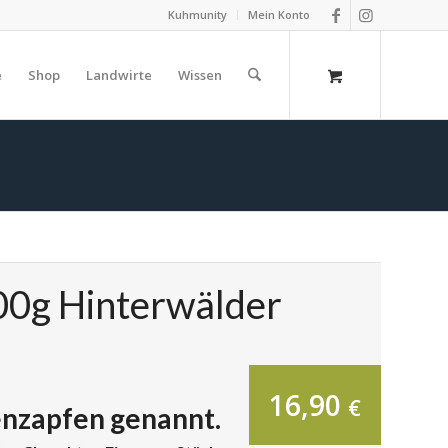
Kuhmunity
Mein Konto
e
Shop
Landwirte
Wissen
00g Hinterwälder
16,90
€
enzapfen genannt.