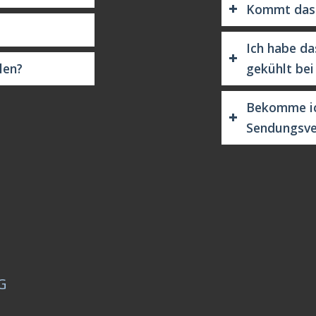
Kommt das F
Ich habe da
len?
gekühlt bei
Bekomme ic
Sendungsve
G