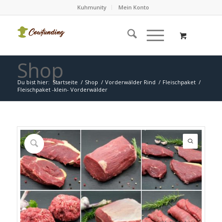
Kuhmunity
Mein Konto
Shop
Du bist hier:
Startseite
/
Shop
/
Vorderwälder Rind
/
Fleischpaket
/
Fleischpaket -klein- Vorderwälder