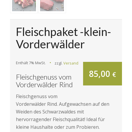
Fleischpaket -klein-
Vorderwälder
Ursprünglicher
Aktueller
Enthält 7% MwSt.
zzgl.
Versand
Preis
Preis
85,00
€
Fleischgenuss vom
war:
ist:
Vorderwälder Rind
85,20 €
85,00 €.
Fleischgenuss vom
Vorderwälder Rind. Aufgewachsen auf den
Weiden des Schwarzwaldes mit
hervorragender Fleischqualität! Ideal für
kleine Haushalte oder zum Probieren.