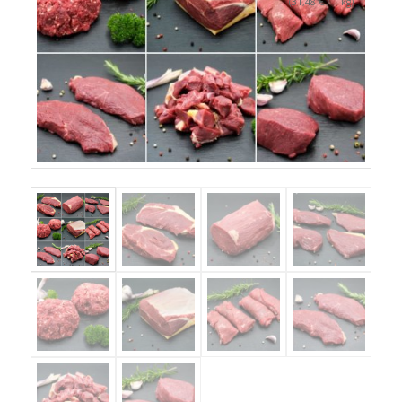
31,48
€
(
/ 1 kg)